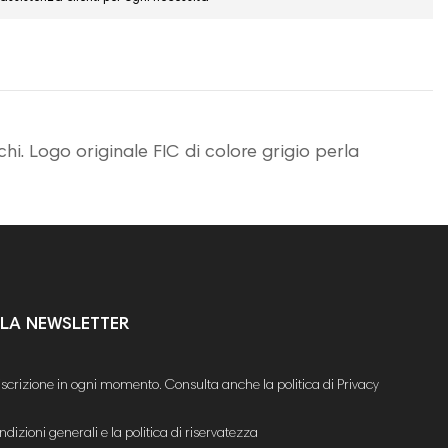
. Logo originale FIC di colore grigio perla
ALLA NEWSLETTER
'iscrizione in ogni momento. Consulta anche la politica di Privacy
ndizioni generali e la politica di riservatezza