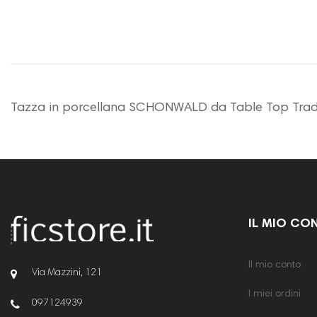
Tazza in porcellana SCHONWALD da Table Top Trade in
IL MIO CO
Il mio conto
Via Mazzini, 121
I miei ordini
097124939