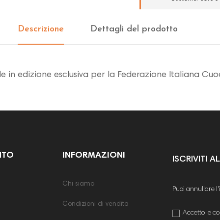
Descrizione
Dettagli del prodotto
 edizione esclusiva per la Federazione Italiana Cuochi
NTO
INFORMAZIONI
ISCRIVITI 
Chi siamo
Puoi annullare l
Condizioni di vendita
Accetto le co