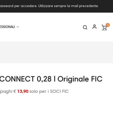
ro password per accedere. Utilizzare sempre la mail precedente.
0
ESSIONALI
CONNECT 0,28 l Originale FIC
e paghi €
13,90
solo per i SOCI FIC