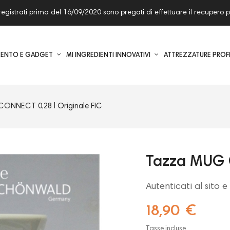
enti registrati prima del 16/09/2020 sono pregati di effettuare il recupe
MENTO E GADGET
MI INGREDIENTI INNOVATIVI
ATTREZZATURE PROF
ONNECT 0,28 l Originale FIC
Tazza MUG 
Autenticati al sito 
18,90 €
Tasse incluse