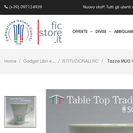
(+39) 097124939
Nuovo sito!!! Tutti gli ut
OFFERTE
DIVISE
ABBIGLIA
Home
Gadget Libri e ...
ISTITUZIONALI FIC
Tazza MUG C