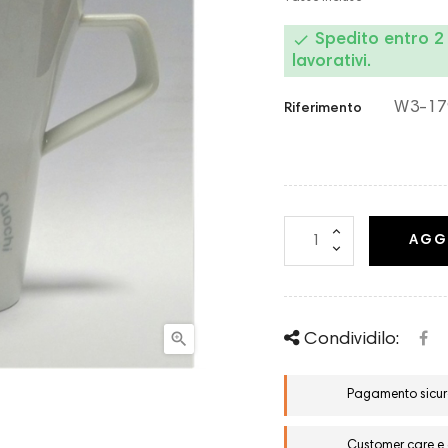

Spedito entro 2 g
lavorativi.
W3-17
Riferimento
AGG

Condividilo:
Pagamento sicuro
Customer care e a