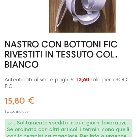
NASTRO CON BOTTONI FIC
RIVESTITI IN TESSUTO COL.
BIANCO
Autenticati al sito e paghi €
13,60
solo per i SOCI
FIC
15,80 €
Tasse incluse

. Solitamente spedito in due giorni lavorativi.
Se ordinato con altri articoli i termini sono quelli
con la tempistica maggiore. Per info o urgenze