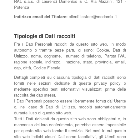
RAL s.a.s. di Laurenzi Domenico & C. Via Mazzini, 121 -
Potenza
Indirizzo email del Titolare:
clientificstore@modamix.it
Tipologie di Dati raccolti
Fra i Dati Personali raccolti da questo sito web, in modo
autonomo o tramite terze parti, ci sono: Cookie, Dati di
Utilizzo, nome, cognome, numero di telefono, Partita IVA,
ragione sociale, indirizzo, nazione, stato, provincia, email,
cap, città, Codice Fiscale.
Dettagli completi su ciascuna tipologia di dati raccolti sono
forniti nelle sezioni dedicate di questa privacy policy o
mediante specifici testi informativi visualizzati prima della
raccolta dei dati stessi.
I Dati Personali possono essere liberamente forniti dall'Utente
o, nel caso di Dati di Utilizzo, raccolti automaticamente
durante l'uso di questo sito web.
Tutti i Dati richiesti da questo sito web sono obbligatori e, in
mancanza del loro conferimento, potrebbe essere impossibile
per questo sito web fornire il servizio. Nei casi in cui questo
sito web indichi alcuni Dati come facoltativi, gli Utenti sono