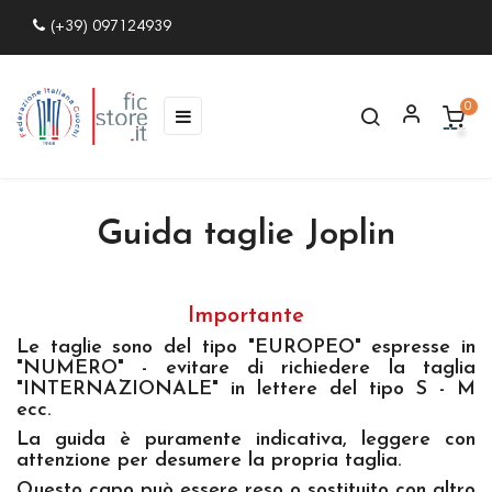
(+39) 097124939
0
navigazione
☰
Toggle
Guida taglie Joplin
Importante
Le taglie sono del tipo "EUROPEO" espresse in
"NUMERO" - evitare di richiedere la taglia
"INTERNAZIONALE" in lettere del tipo S - M
ecc.
La guida è puramente indicativa, leggere con
attenzione per desumere la propria taglia.
Questo capo può essere reso o sostituito con altro