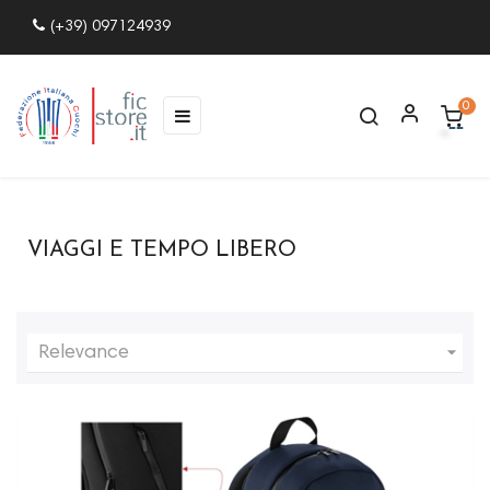
(+39) 097124939
0
navigazione
☰
Toggle
VIAGGI E TEMPO LIBERO

Relevance