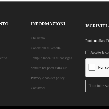
ONTO
INFORMAZIONI
ISCRIVIT
Chi siamo
Puoi annullare l'
Condizioni di vendita
Accetto le con
redito
Tempi e modalità di consegna
Vendita nei paesi extra UE
Privacy e cookies policy
Contattaci