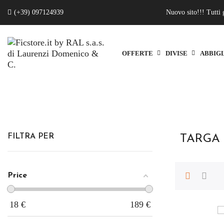
(+39) 097124939
Nuovo sito!!! Tutti 
OFFERTE
DIVISE
ABBIG
FILTRA PER
TARGA 
Price
18
€
189
€