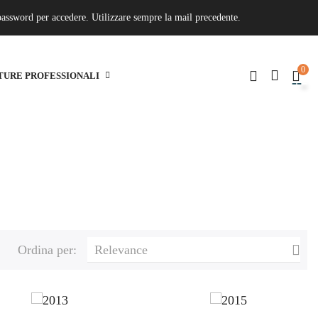
 password per accedere. Utilizzare sempre la mail precedente.
0
TURE PROFESSIONALI

Ordina per:
Relevance