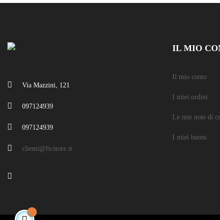
IL MIO C
Il mio conto
Via Mazzini, 121
I miei ordini
097124939
Le mie note di c
097124939
I miei buoni
clienti@ficstore.it