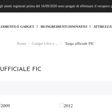
gli utenti registrati prima del 16/09/2020 sono pregati di effettuare il recupero
LIAMENTO E GADGET
MI INGREDIENTI INNOVATIVI
ATTREZZA
Home
Gadget Libri e ...
Targa ufficiale FIC
UFFICIALE FIC